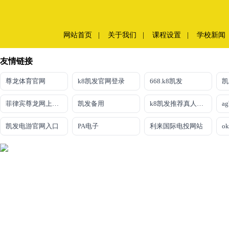
网站首页
|
关于我们
|
课程设置
|
学校新闻
友情链接
尊龙体育官网
k8凯发官网登录
668.k8凯发
凯
菲律宾尊龙网上娱乐
凯发备用
k8凯发推荐真人娱乐手机app
凯发电游官网入口
PA电子
利来国际电投网站