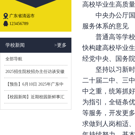
高校毕业生高质
中央办公厅国务
广东省清远市
123456789
服务体系的意见
普通高等学校(
学校新闻
>更多
快构建高校毕业
经党中央、国务
全部导航
坚持以习新时代
2025招生院校招办主任访谈安徽
二十届二中、三
师范大学
【预告】6月10日 2025年广东中
中之重，统筹抓
职课堂教学数字化评价省级
【校园新闻】近期校园新鲜事汇
为指引，全链条
总
等服务，开发更
求做到人岗相适、
年持续努力，基