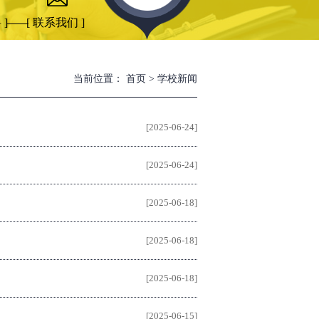
 ]
[ 联系我们 ]
当前位置：
首页
>
学校新闻
[2025-06-24]
[2025-06-24]
[2025-06-18]
[2025-06-18]
[2025-06-18]
[2025-06-15]