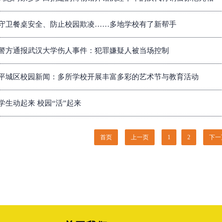
守卫餐桌安全、防止校园欺凌……多地学校有了新帮手
警方通报武汉大学伤人事件：犯罪嫌疑人被当场控制
平城区校园新闻：多所学校开展丰富多彩的艺术节与教育活动
学生动起来 校园“活”起来
首页
上一页
1
2
下一