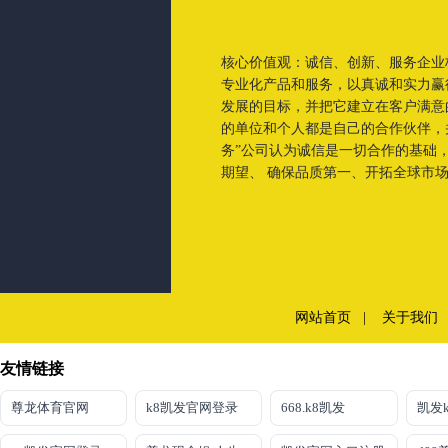
核心价值观：诚信、创新、服务企业
专业化产品和服务，以真诚和实力赢
发展的目标，并把它建立在客户满意
的单位和个人都是自己的合作伙伴，
务”公司认为诚信是一切合作的基础
期望、 确保品质第一、开拓全球市场。
网站首页
|
关于我们
友情链接
尊龙体育官网
k8凯发官网登录
668.k8凯发
凯发