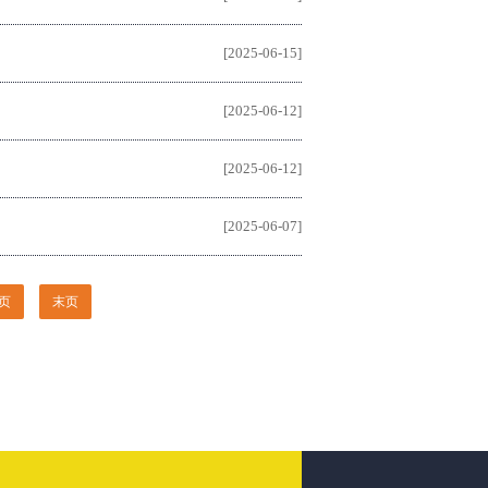
[2025-06-15]
[2025-06-12]
[2025-06-12]
[2025-06-07]
页
末页