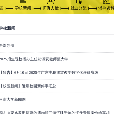
置 ]
[ 学校新闻 ]
[ 师资力量 ]
[ 就业分配 ]
[ 辅导资料
学校新闻
全部导航
2025招生院校招办主任访谈安徽师范大学
【预告】6月10日 2025年广东中职课堂教学数字化评价省级
【校园新闻】近期校园新鲜事汇总
河南大学新闻网
阎志向家乡罗田捐建的博物馆开馆沉睡千年的汉代青铜蚕惊艳亮相